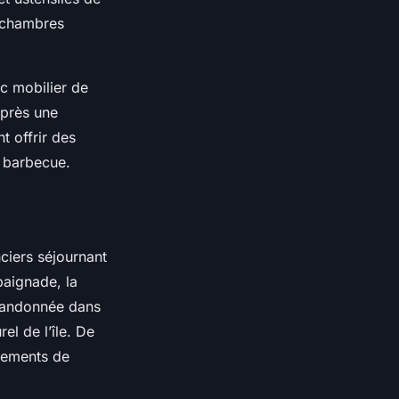
s chambres
c mobilier de
après une
 offrir des
n barbecue.
ciers séjournant
baignade, la
 randonnée dans
el de l’île. De
pements de