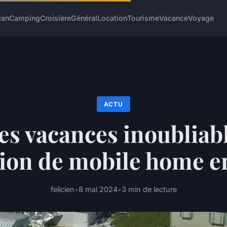
lan
Camping
Croisière
Général
Location
Tourisme
Vacance
Voyage
ACTU
es vacances inoubliab
ation de mobile home e
felicien
•
8 mai 2024
•
3 min de lecture