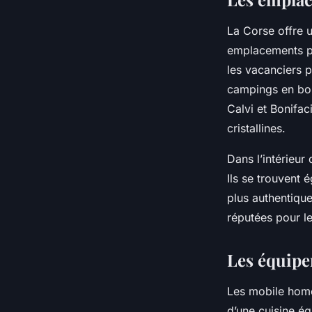
La Corse offre u
emplacements po
les vacanciers 
campings en bor
Calvi et Bonifac
cristallines.
Dans l’intérieur
Ils se trouvent 
plus authentique
réputées pour l
Les équipe
Les mobile home 
d’une cuisine éq