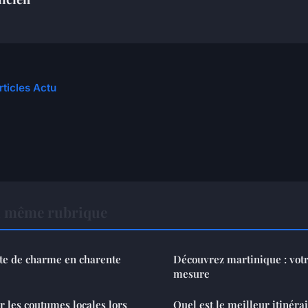
rticles Actu
a même rubrique
te de charme en charente
Découvrez martinique : votr
mesure
 les coutumes locales lors
Quel est le meilleur itinéra