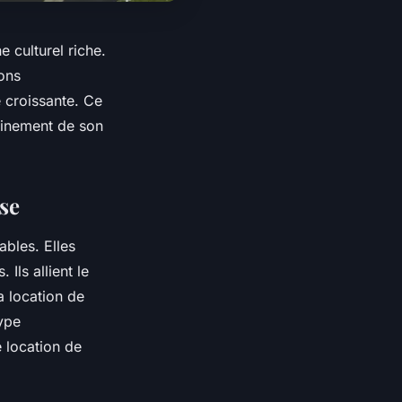
 culturel riche.
ions
 croissante. Ce
einement de son
se
bles. Elles
 Ils allient le
a location de
type
 location de