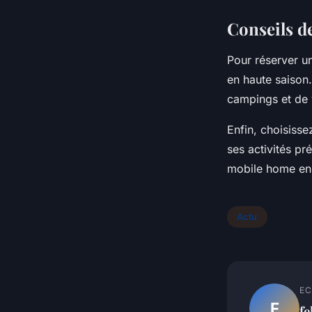
Conseils d
Pour réserver un
en haute saison.
campings et de 
Enfin, choisiss
ses activités pr
mobile home en 
Actu
EC
F
fe