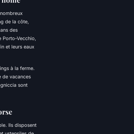
de nombreux
g de la côte,
dans des
e Porto-Vecchio,
in et leurs eaux
ings à la ferme.
ce de vacances
agniccia sont
orse
le. Ils disposent
t ustensiles de