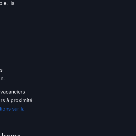
le. Ils
s
on.
 vacanciers
irs à proximité
ions sur la
e home