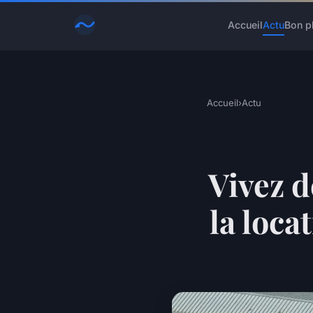
Accueil
Actu
Bon p
Accueil
›
Actu
Vivez d
la loc