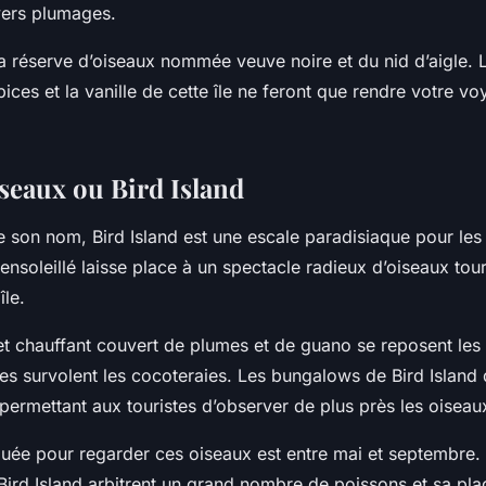
vers plumages.
la réserve d’oiseaux nommée veuve noire et du nid d’aigle. L
pices et la vanille de cette île ne feront que rendre votre v
iseaux ou Bird Island
 son nom, Bird Island est une escale paradisiaque pour les
 ensoleillé laisse place à un spectacle radieux d’oiseaux tou
île.
 et chauffant couvert de plumes et de guano se reposent les 
es survolent les cocoteraies. Les bungalows de Bird Island
permettant aux touristes d’observer de plus près les oiseau
quée pour regarder ces oiseaux est entre mai et septembre.
Bird Island arbitrent un grand nombre de poissons et sa pl