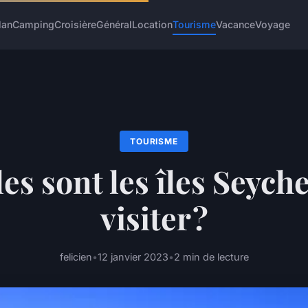
lan
Camping
Croisière
Général
Location
Tourisme
Vacance
Voyage
TOURISME
es sont les îles Seyche
visiter ?
felicien
•
12 janvier 2023
•
2 min de lecture