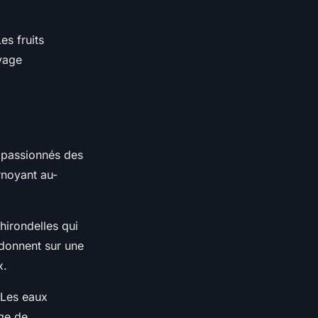
es fruits
oyage
 passionnés des
rnoyant au-
hirondelles qui
 donnent sur une
x.
 Les eaux
age de