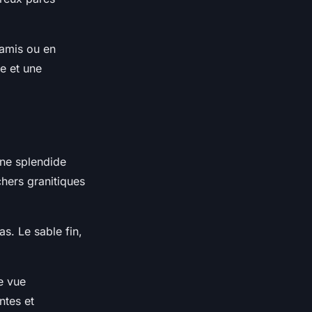
 amis ou en
e et une
 une splendide
hers granitiques
s. Le sable fin,
e vue
ntes et