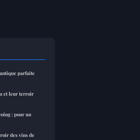
antique parfaite
 et leur terroir
coing : pour un
roir des vins de