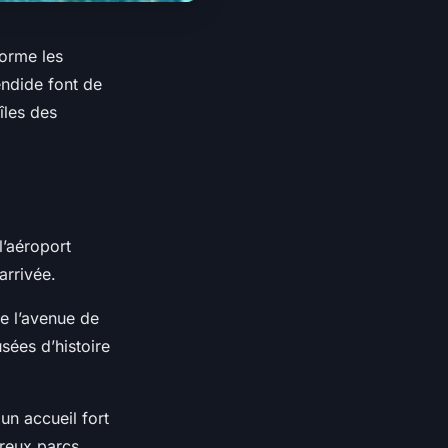
forme les
endide font de
îles des
 l’aéroport
 arrivée.
e l’avenue de
sées d’histoire
un accueil fort
reux parcs