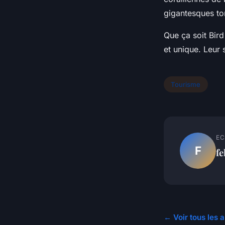
gigantesques tor
Que ça soit Bird
et unique. Leur 
Tourisme
EC
F
fe
← Voir tous les 