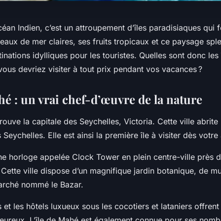
céan Indien, c’est un attroupement d’îles paradisiaques qui 
eaux de mer claires, ses fruits tropicaux et ce paysage spl
tinations idylliques pour les touristes. Quelles sont donc les 
ous devriez visiter à tout prix pendant vos vacances ?
hé : un vrai chef-d’œuvre de la nature
trouve la capitale des Seychelles, Victoria. Cette ville abrite
 Seychelles. Elle est ainsi la première île à visiter dès votre
ne horloge appelée Clock Tower en plein centre-ville près d
Cette ville dispose d’un magnifique jardin botanique, de mu
marché nommé le Bazar.
et les hôtels luxueux sous les cocotiers et lataniers offrent 
leureux. L’île de Mahé est également connue pour ses nomb