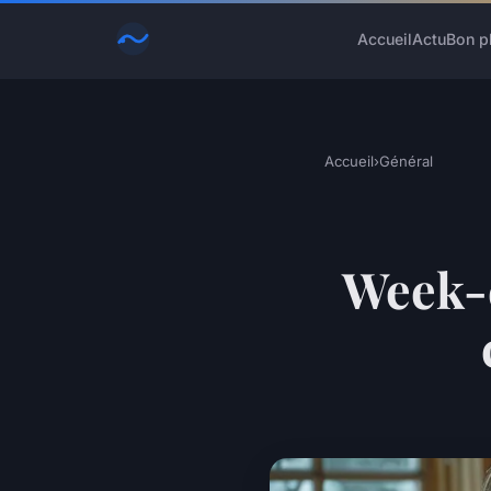
Accueil
Actu
Bon p
Accueil
›
Général
Week-