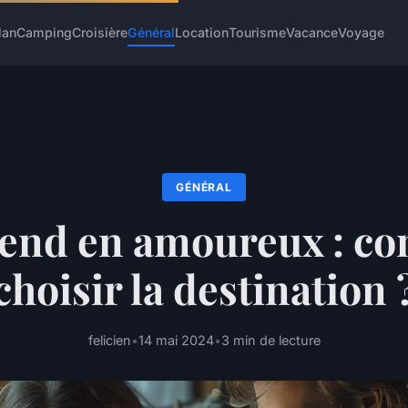
lan
Camping
Croisière
Général
Location
Tourisme
Vacance
Voyage
GÉNÉRAL
end en amoureux : c
choisir la destination 
felicien
•
14 mai 2024
•
3 min de lecture