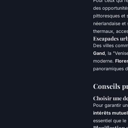
Pour ceux qui re
des opportunités
pittoresques et
néerlandaise et
thermaux, access
Escapades urb
Des villes com
Gand
, la "Veni
moderne.
Flore
panoramiques de
Conseils p
Choisir une d
Pour garantir u
intérêts mutuel
essentiel que le
Planification e