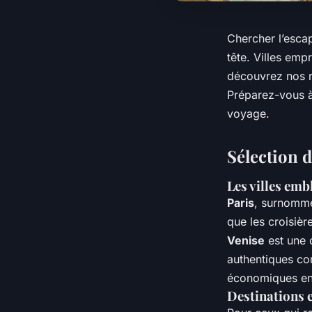
Chercher l’esca
tête. Villes emp
découvrez nos r
Préparez-vous à
voyage.
Sélection 
Les villes emb
Paris
, surnommée
que les croisièr
Venise
est une 
authentiques co
économiques en 
Destinations e