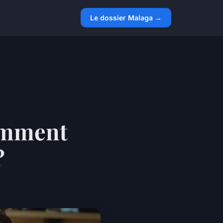
Le dossier Malaga →
omment
?