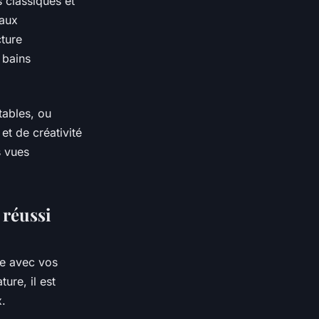
classiques et
naux
cture
 bains
tables, ou
et de créativité
s vues
 réussi
ne avec vos
ure, il est
x.