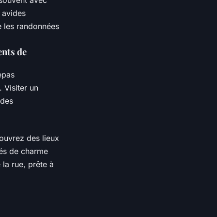
souvent avec
 avides
ue les randonnées
nts de
epas
 Visiter un
 des
ouvrez des lieux
afés de charme
la rue, prête à