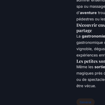
admirer ensembl
spa ou massage 
d'
aventure
trou
pédestres ou les
Découvrir ens
partage
La
gastronomi
gastronomique o
vignoble, dégust
expériences enr
Les petites so
Même les
sorti
magiques près de
ou de spectacles
être vécue.
Général