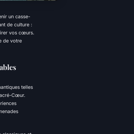
nir un casse-
nt de culture :
irer vos cœurs.
e de votre
ables
antiques telles
 Sacré-Cœur.
ériences
omenades