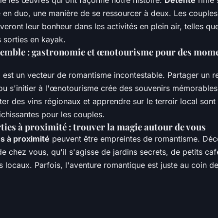
e les œuvres qui ont façonné notre histoire.
Détente
rime 
en duo, une manière de se ressourcer à deux. Les couples
veront leur bonheur dans les activités en plein air, telles q
 sorties en kayak.
emble : gastronomie et œnotourisme pour des mome
e
est un vecteur de romantisme incontestable. Partager un r
u s'initier à l'œnotourisme crée des souvenirs mémorables.
er des vins régionaux et apprendre sur le terroir local sont
ichissantes pour les couples.
rties à proximité : trouver la magie autour de vous
es à proximité
peuvent être empreintes de romantisme. Déc
 chez vous, qu'il s'agisse de jardins secrets, de petits c
 locaux. Parfois, l'aventure romantique est juste au coin de 