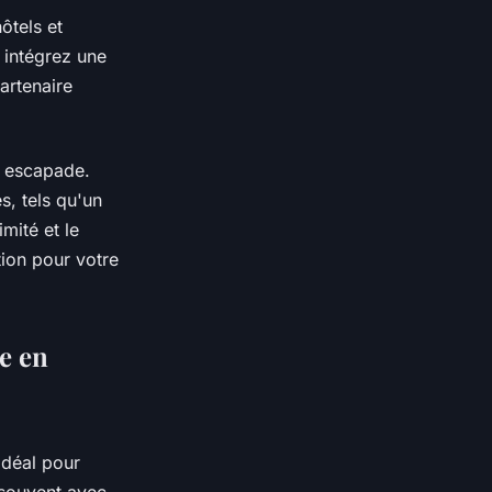
ôtels et
, intégrez une
artenaire
e escapade.
s, tels qu'un
mité et le
tion pour votre
de en
 idéal pour