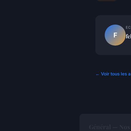
EC
F
fe
← Voir tous les a
Général — Nos 