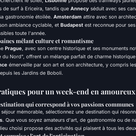
cherchent le soleil,
Lisbonne
propose des tramways jaunes 
 de surf à Ericeira, tandis que
Annecy
séduit avec ses ca
 sa gastronomie étoilée.
Amsterdam
attire avec son archite
 son ambiance cyclable, et
Budapest
est reconnue pour ses
ibles toute l'année.
aines mêlant culture et romantisme
me
Prague
, avec son centre historique et ses monuments no
se du Nord", offrent un mélange parfait de charme historique 
nce
émerveille par son art et son architecture, y compris le
puis les Jardins de Boboli.
ratiques pour un week-end en amoureux
estination qui correspond à vos passions communes
n séjour mémorable, sélectionnez une destination qui réson
s
. Que vous soyez amateurs d'art, de gastronomie ou de nat
 lieu choisi propose des activités qui plaisent à tous les deu
t surprise : l'art de l'anticipation