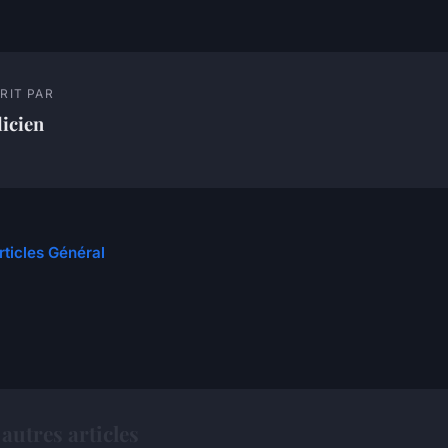
RIT PAR
licien
rticles Général
autres articles